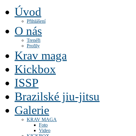
Úvod
Přihlášení
O nás
Trenéři
Profily
Krav maga
Kickbox
ISSP
Brazilské jiu-jitsu
Galerie
KRAV MAGA
Foto
Video
KICKBOX