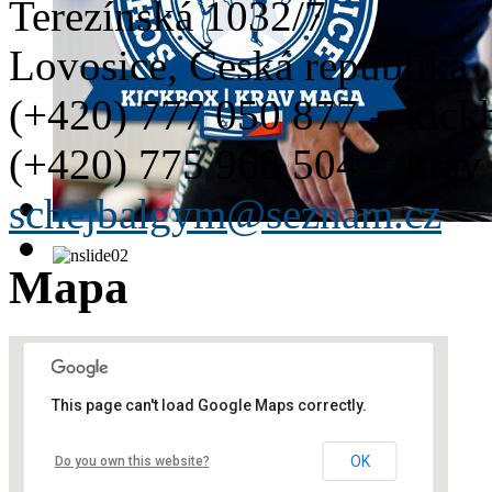
Terezínská 1032/7
Lovosice, Česká republika
(+420) 777 050 877
- kickb
(+420) 775 968 504
- krav
schejbalgym@seznam.cz
Mapa
This page can't load Google Maps correctly.
OK
Do you own this website?