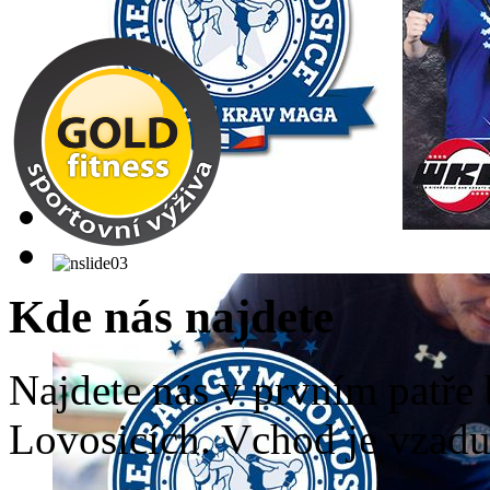
Kde nás najdete
Najdete nás v prvním patř
Lovosicích. Vchod je vzadu